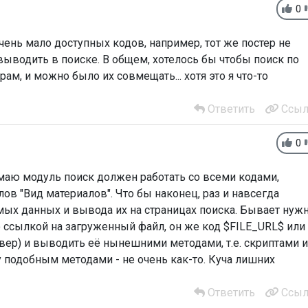
0
чень мало доступных кодов, например, тот же постер не
выводить в поиске. В общем, хотелось бы чтобы поиск по
рам, и можно было их совмещать... хотя это я что-то
Ответить
Ссыл
0
умаю модуль поиск должен работать со всеми кодами,
ов "Вид материалов". Что бы наконец, раз и навсегда
мых данных и вывода их на страницах поиска. Бывает нуж
о ссылкой на загруженный файл, он же код $FILE_URL$ или
вер) и выводить её нынешними методами, т.е. скриптами и
 подобным методами - не очень как-то. Куча лишних
Ответить
Ссыл