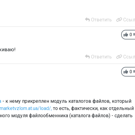
Ответить
Ссыл
0
рживаю!
Ответить
Ссыл
0
a
- к нему прикреплен модуль каталогов файлов, который
/marketvzlom.at.ua/load/,
то есть, фактически, как отдельный
ного модуля файлообменника (каталога файлов) - сделать