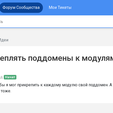
Форум Сообщества
Мои Тикеты
Идеи
еплять поддомены к модуля
ад
Начат
обы я мог прикрепить к каждому модулю свой поддомен. А
 тоже.