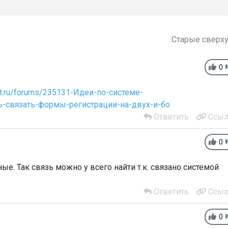
Старые сверх
0
list.ru/forums/235131-Идеи-по-системе-
ь-связать-формы-регистрации-на-двух-и-бо
Ответить
Ссыл
0
ые. Так связь можно у всего найти т.к. связано системой
Ответить
Ссыл
0