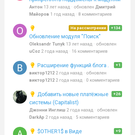
Антон
13 лет назад
обновлен
Дмитрий
Майоров
1 год назад
8 комментариев
На рассмотрении
+134
Обновление модуля "Поиск"
Oleksandr Tunyk
13 лет назад
обновлен
uCoz
2 года назад
16 комментариев
Расширение функций блога .
+1
виктор1212
2 года назад
обновлен
виктор1212
2 года назад
0 комментариев
Добавить новые платёжные
+26
системы (Capitalist)
Джонни Инглиш
2 года назад
обновлен
DarkAp
2 года назад
5 комментариев
$OTHER1$ в Виде
+9