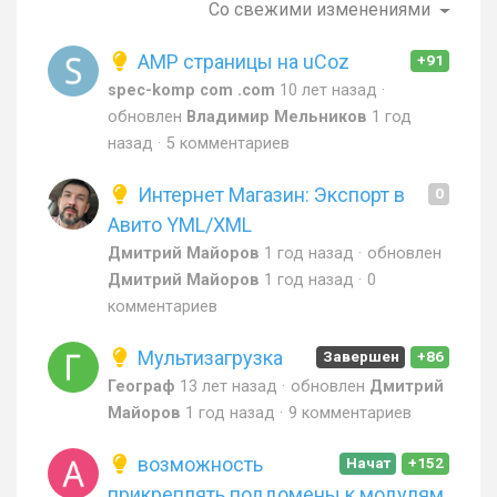
Со свежими изменениями
AMP страницы на uCoz
+91
spec-komp com .com
10 лет назад
обновлен
Владимир Мельников
1 год
назад
5 комментариев
Интернет Магазин: Экспорт в
0
Авито YML/XML
Дмитрий Майоров
1 год назад
обновлен
Дмитрий Майоров
1 год назад
0
комментариев
Мультизагрузка
Завершен
+86
Географ
13 лет назад
обновлен
Дмитрий
Майоров
1 год назад
9 комментариев
возможность
Начат
+152
прикреплять поддомены к модулям